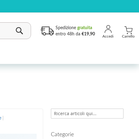
Spedizione
gratuita
entro 48h da
€19,90
Carrello
Cerca
Cerca
e
Cerca
Categorie