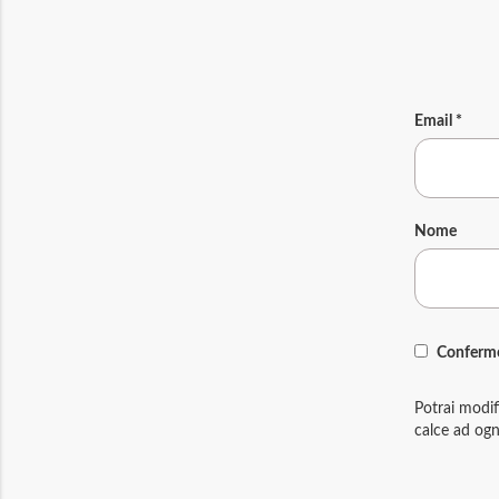
Email
*
Nome
Confermo 
Potrai modif
calce ad ogn