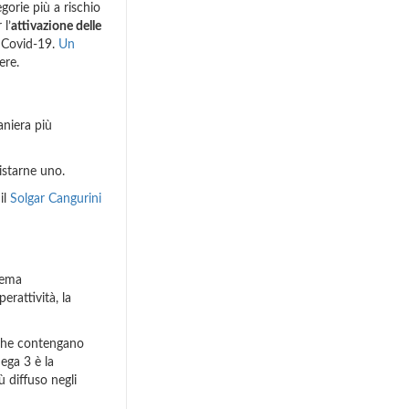
gorie più a rischio
 l’
attivazione delle
l Covid-19.
Un
ere.
aniera più
istarne uno.
il
Solgar Cangurini
stema
erattività, la
 che contengano
ega 3 è la
 diffuso negli