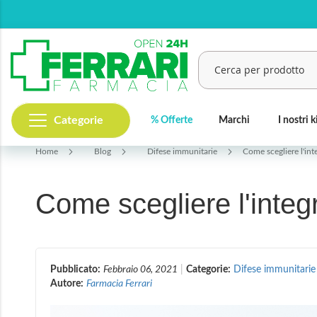
Salta
al
contenuto
Categorie
% Offerte
Marchi
I nostri k
Cerca
Home
Blog
Difese immunitarie
Come scegliere l'int
Come scegliere l'integ
Pubblicato:
Febbraio 06, 2021
Categorie:
Difese immunitarie
Autore:
Farmacia Ferrari