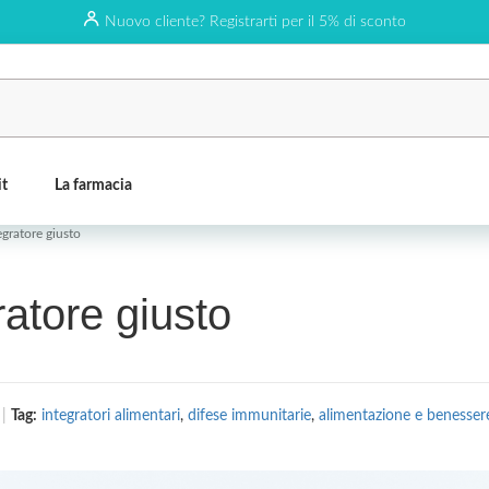
Nuovo cliente? Registrarti per il 5% di sconto
it
La farmacia
egratore giusto
ratore giusto
Tag:
integratori alimentari
,
difese immunitarie
,
alimentazione e benesser