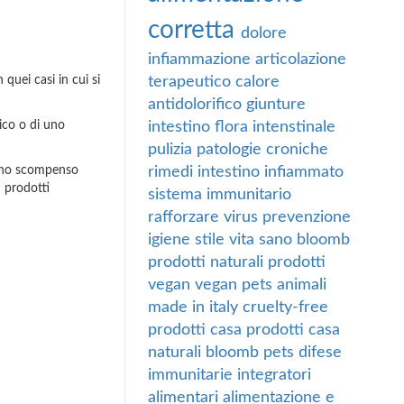
corretta
dolore
infiammazione
articolazione
terapeutico
calore
 quei casi in cui si
antidolorifico
giunture
intestino
flora intenstinale
ico o di uno
pulizia
patologie croniche
rimedi
intestino infiammato
e uno scompenso
 prodotti
sistema immunitario
rafforzare
virus
prevenzione
igiene
stile vita sano
bloomb
prodotti naturali
prodotti
vegan
vegan
pets
animali
made in italy
cruelty-free
prodotti casa
prodotti casa
naturali
bloomb pets
difese
immunitarie
integratori
alimentari
alimentazione e