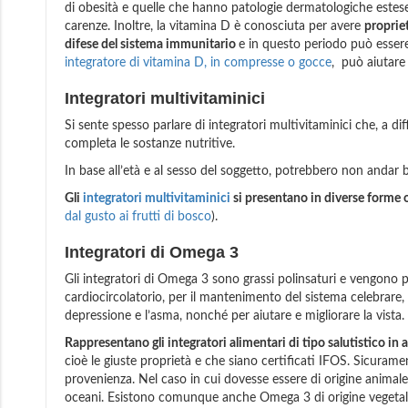
di obesità e quelle che hanno patologie dermatologiche estese (c
carenze. Inoltre, la vitamina D è conosciuta per avere
proprie
difese del sistema immunitario
e in questo periodo può essere
integratore di vitamina D, in compresse o gocce
, può aiutare 
Integratori multivitaminici
Si sente spesso parlare di integratori multivitaminici che, a d
completa le sostanze nutritive.
In base all’età e al sesso del soggetto, potrebbero non andar 
Gli
integratori multivitaminici
si presentano in diverse forme
dal gusto ai frutti di bosco
).
Integratori di Omega 3
Gli integratori di Omega 3 sono grassi polinsaturi e vengono pe
cardiocircolatorio, per il mantenimento del sistema celebrare, 
depressione e l’asma, nonché per aiutare e migliorare la vista.
Rappresentano gli integratori alimentari di tipo salutistico in 
cioè le giuste proprietà e che siano certificati IFOS. Sicurame
provenienza. Nel caso in cui dovesse essere di origine animale
oceani. Esistono comunque anche Omega 3 di origine vegetale,