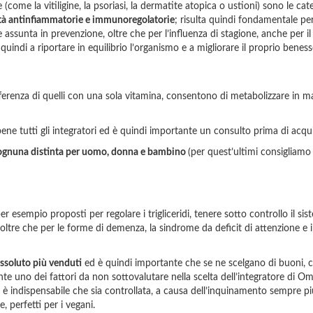
ome la vitiligine, la psoriasi, la dermatite atopica o ustioni) sono le cate
tà antinfiammatorie e immunoregolatorie
; risulta quindi fondamentale per
 assunta in prevenzione, oltre che per l’influenza di stagione, anche per i
quindi a riportare in equilibrio l’organismo e a migliorare il proprio beness
ifferenza di quelli con una sola vitamina, consentono di metabolizzare in m
bene tutti gli integratori ed è quindi importante un consulto prima di acqu
 ognuna distinta per uomo, donna e bambino
(per quest’ultimi consigliamo 
r esempio proposti per regolare i trigliceridi, tenere sotto controllo il si
oltre che per le forme di demenza, la sindrome da deficit di attenzione e ip
assoluto più venduti
ed è quindi importante che se ne scelgano di buoni,
nte uno dei fattori da non sottovalutare nella scelta dell’integratore di Om
 è indispensabile che sia controllata, a causa dell’inquinamento sempre più
 perfetti per i vegani.