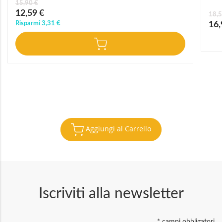
15,90 €
Prezzo
12,59 €
18,5
speciale
Prez
Risparmi
3,31 €
16,
speci
Aggiungi al Carrello
Iscriviti alla newsletter
*
campi obbligatori