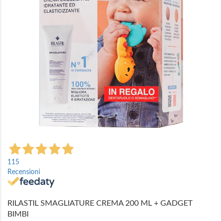
Vai
all'inizio
115
della
Recensioni
galleria
di
immagini
RILASTIL SMAGLIATURE CREMA 200 ML + GADGET
BIMBI