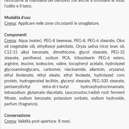
rafforzarne la manualità del bambino ma anche a stimolare la vista,
l’udito e il tatto.
Modalità d'uso
Crema
: Applicare nelle zone circostanti le smagliature.
Componenti
Crema
: Aqua (water), PEG-8 beeswax, PEG-8, PEG-6 stearate, Olus
oil (vegetable oil), ethylhexyl palmitate, Oryza sativa (rice) bran oil,
C12-15 alkyl benzoate, dimethicone, glycol stearate, PEG-32
stearate, panthenol, sodium PCA, triisostearin PEG-6 esters,
arginine, leucine, isoleucine, valine, tocopheryl acetate, hydrolyzed
glycosaminoglycans, carbomer, niacinamide, allantoin, oryzanol,
ethyl linolenate, ethyl oleate, ethyl linoleate, hydrolyzed corn
protein, hydrogenated lecithin, glyceryl stearate, PEG-100 stearate,
pentaerythrityl tetra-di-t-butyl hydroxyhydrocinnamate,
tetrasodium glutamate diacetate, Leuconostoc/radish root ferment
filtrate, sodium benzoate, potassium sorbate, sodium hydroxide,
parfum (fragrance).
Conservazione
Crema
: Validità post-apertura: 8 mesi.