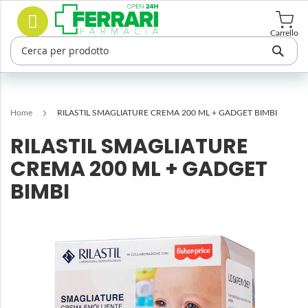
Salta
Cerca
al
contenuto
Carrello
Home
RILASTIL SMAGLIATURE CREMA 200 ML + GADGET BIMBI
RILASTIL SMAGLIATURE
CREMA 200 ML + GADGET
BIMBI
Vai
alla
fine
della
galleria
di
immagini