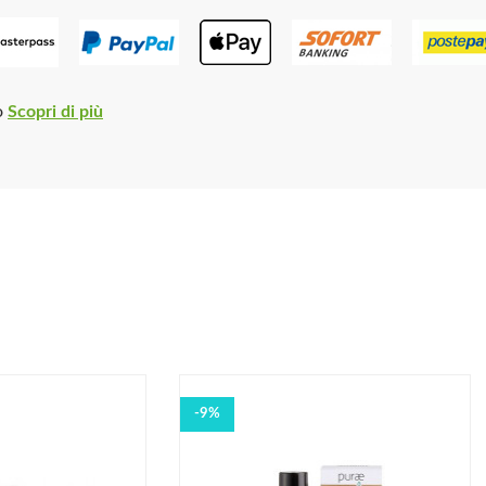
o
Scopri di più
-9%