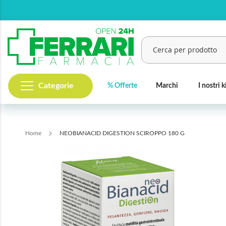
Salta
al
contenuto
Categorie
% Offerte
Marchi
I nostri k
Cerca
Home
NEOBIANACID DIGESTION SCIROPPO 180 G
Vai
alla
fine
della
galleria
di
immagini