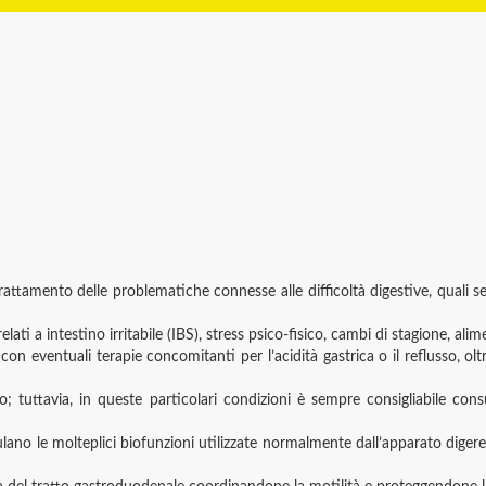
rattamento delle problematiche connesse alle difficoltà digestive, quali 
ati a intestino irritabile (IBS), stress psico-fisico, cambi di stagione, alimen
on eventuali terapie concomitanti per l’acidità gastrica o il reflusso, ol
o; tuttavia, in queste particolari condizioni è sempre consigliabile co
no le molteplici biofunzioni utilizzate normalmente dall’apparato digerent