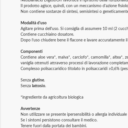
NeoBianacid DigestiOn favorisce il ripristino della funzional
Il prodotto agisce, quindi, con un meccanismo d’azione fisiol
Non contiene sostanze di sintesi, semisintesi o geneticament
Modalità d'uso
Agitare prima dell'uso. Si consiglia di assumere 10 ml (2 cucchi
Contiene cucchiaino dosatore.
Dopo l’uso chiudere bene il flacone e lavare accuratamente il
Componenti
Contiene aloe vera*, malva*, carciofo*, camomilla*, altea*
vaniglia ottenuti attraverso processi di lavorazione completam
Complesso polisaccaridico titolato in polisaccaridi ≥0,6% (pe
Senza
glutine
.
Senza
lattosio
.
*ingrediente da agricoltura biologica
Avvertenze
Non utilizzare se presente ipersensibilità o allergia individua
Se i sintomi persistono consultare il medico.
Tenere fuori dalla portata dei bambini.