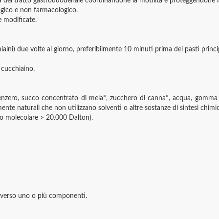
ità del tratto gastroduodenale coordinandone la motilità e proteggendone 
ogico e non farmacologico.
e modificate.
aini) due volte al giorno, preferibilmente 10 minuti prima dei pasti princip
 cucchiaino.
, zenzero, succo concentrato di mela*, zucchero di canna*, acqua, gomma
ente naturali che non utilizzano solventi o altre sostanze di sintesi chimi
so molecolare > 20.000 Dalton).
le verso uno o più componenti.