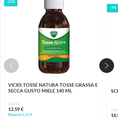
-21%
-9%
VICKS TOSSE NATURA TOSSE GRASSA E
SECCA GUSTO MIELE 140 ML
SC
15,90 €
Prezzo
12,59 €
18,5
speciale
Prez
Risparmi
3,31 €
16,
speci