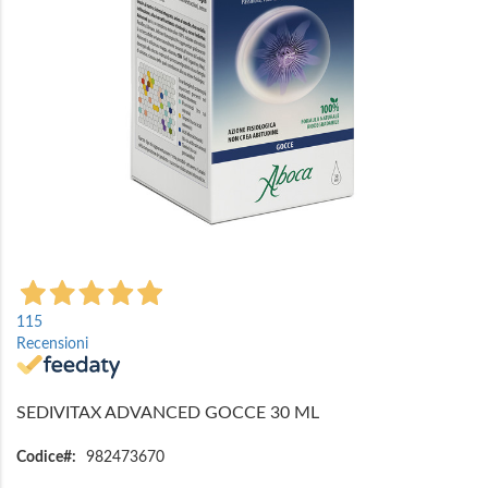
Vai
all'inizio
115
della
Recensioni
galleria
di
immagini
SEDIVITAX ADVANCED GOCCE 30 ML
Codice
982473670