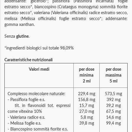
addensante: glicerolo*; passiflora (Passiflora incarnata) foglie
estratto secco*, biancospino (Crataegus monogyna) sommità fiorite
estratto secco*, valeriana (Valeriana officinalis) radice estratto secco,
melissa (Melissa officinalis) foglie estratto secco*; addensante:
gomma xanthan.
Senza
glutine
.
*ingredienti biologici sul totale 98,09%
Caratteristiche nutrizionali
Valori medi
per dose
per dose
minima
massima
2 ml
5 ml
Complesso molecolare naturale:
229,4 mg
573,5 mg
- Passiflora foglie e.s.
156,8 mg
392 mg
tit. in flavonoidi tot. espressi
15,7 mg
39,2 mg
come vitexina 10%
27,0 mg
67,5 mg
- Valeriana radice e.s.
5,8 mg
14,6 mg
- Melissa foglie e.s.
39,8 mg
99,4 mg
- Biancospino sommità fiorite e.s.