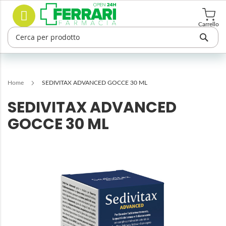
Salta
Cerca
al
contenuto
Carrello
Home
SEDIVITAX ADVANCED GOCCE 30 ML
SEDIVITAX ADVANCED
GOCCE 30 ML
Vai
alla
fine
della
galleria
di
immagini