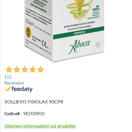
Vai
all'inizio
115
della
Recensioni
galleria
di
immagini
SOLLIEVO FISIOLAX 90CPR
Codice
981920933
Ulteriori informazioni sul prodotto