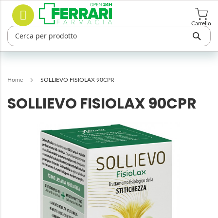
Salta
Cerca
al
contenuto
Carrello
Home
SOLLIEVO FISIOLAX 90CPR
SOLLIEVO FISIOLAX 90CPR
Vai
alla
fine
della
galleria
di
immagini