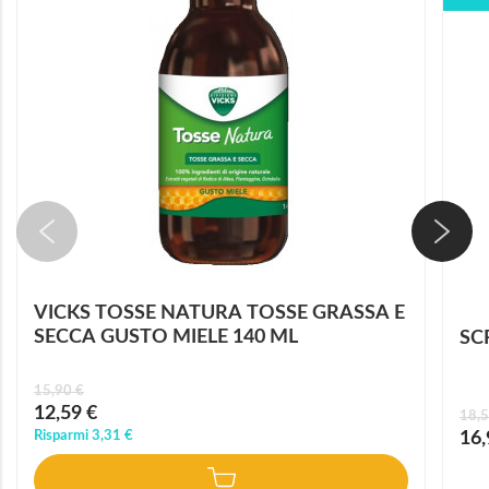
VICKS TOSSE NATURA TOSSE GRASSA E
SECCA GUSTO MIELE 140 ML
SC
15,90 €
Prezzo
12,59 €
18,5
speciale
Prez
Risparmi
3,31 €
16,
speci