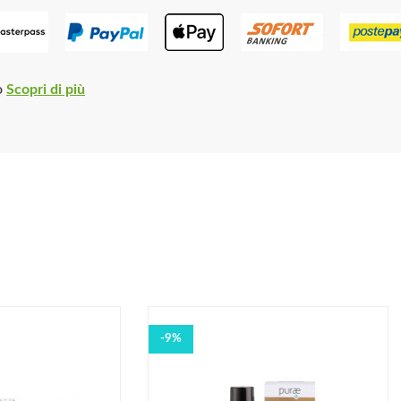
o
Scopri di più
-9%