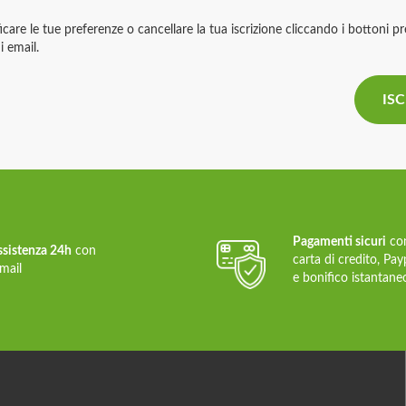
icare le tue preferenze o cancellare la tua iscrizione cliccando i bottoni pr
i email.
Pagamenti sicuri
co
ssistenza 24h
con
carta di credito, Pay
mail
e bonifico istantane