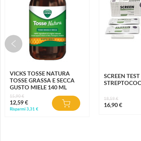
VICKS TOSSE NATURA
SCREEN TEST
TOSSE GRASSA E SECCA
STREPTOCOC
GUSTO MIELE 140 ML
15,90 €
18,59 €
Prezzo
12,59 €
Prezzo
16,90 €
speciale
speciale
Risparmi
3,31 €