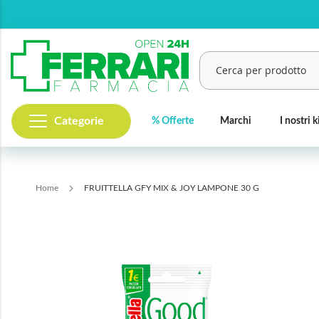
Salta
al
contenuto
Categorie
% Offerte
Marchi
I nostri k
Cerca
Home
FRUITTELLA GFY MIX & JOY LAMPONE 30 G
Vai
alla
fine
della
galleria
di
immagini