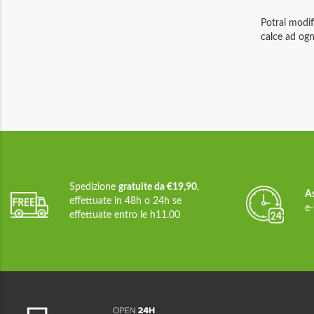
Potrai modif
calce ad ogn
Spedizione
gratuite da €19,90
,
A
effettuate in 48h o 24h se
e-
effettuate entro le h11.00