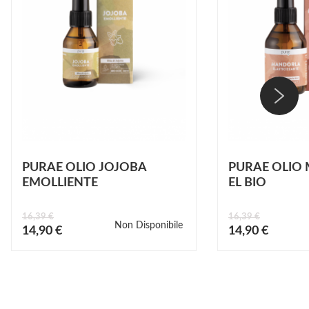
PURAE OLIO JOJOBA
PURAE OLIO
EMOLLIENTE
EL BIO
16,39 €
16,39 €
Non Disponibile
Prezzo
Prezzo
14,90 €
14,90 €
speciale
speciale