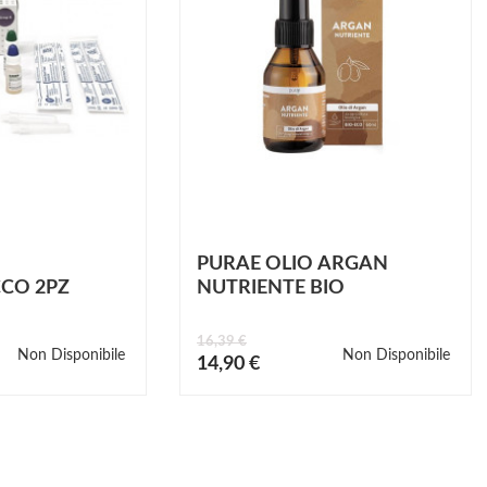
PURAE OLIO ARGAN
CO 2PZ
NUTRIENTE BIO
16,39 €
Non Disponibile
Non Disponibile
Prezzo
14,90 €
speciale