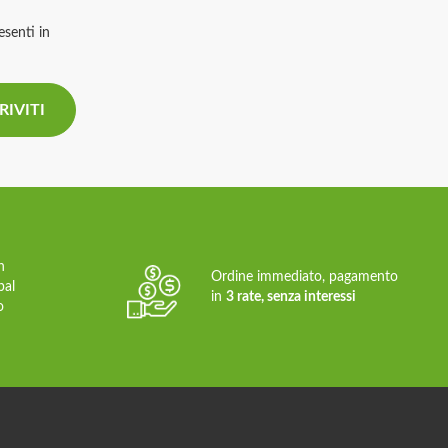
esenti in
n
Ordine immediato, pagamento
pal
in
3 rate, senza interessi
o