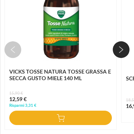
VICKS TOSSE NATURA TOSSE GRASSA E
SECCA GUSTO MIELE 140 ML
SC
15,90 €
Prezzo
12,59 €
18,5
speciale
Prez
Risparmi
3,31 €
16,
speci