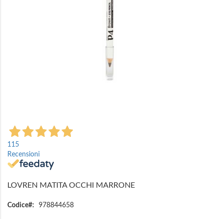
Vai
all'inizio
115
della
Recensioni
galleria
di
immagini
LOVREN MATITA OCCHI MARRONE
Codice
978844658