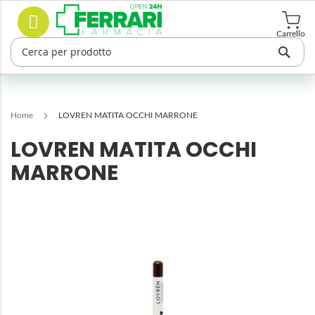
Salta
Cerca
al
contenuto
Carrello
Home
LOVREN MATITA OCCHI MARRONE
LOVREN MATITA OCCHI
MARRONE
Vai
alla
fine
della
galleria
di
immagini