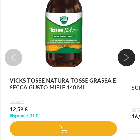
VICKS TOSSE NATURA TOSSE GRASSA E
SECCA GUSTO MIELE 140 ML
SC
15,90 €
Prezzo
12,59 €
18,5
speciale
Prez
Risparmi
3,31 €
16,
speci