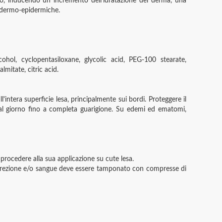
eno, inducendo un incremento dell'idratazione del derma, una
ni dermo-epidermiche.
cohol, cyclopentasiloxane, glycolic acid, PEG-100 stearate,
mitate, citric acid.
'intera superficie lesa, principalmente sui bordi. Proteggere il
e al giorno fino a completa guarigione. Su edemi ed ematomi,
procedere alla sua applicazione su cute lesa.
i secrezione e/o sangue deve essere tamponato con compresse di