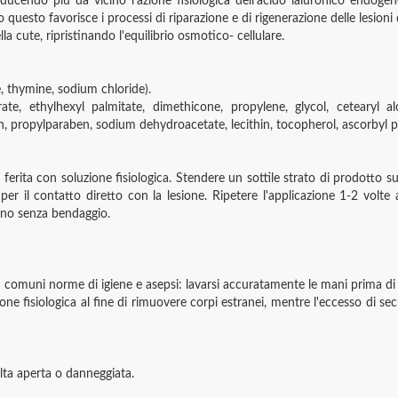
oducendo più da vicino l'azione fisiologica dell'acido ialuronico endog
utto questo favorisce i processi di riparazione e di rigenerazione delle lesio
ella cute, ripristinando l'equilibrio osmotico- cellulare.
e, thymine, sodium chloride).
rate, ethylhexyl palmitate, dimethicone, propylene, glycol, cetearyl al
n, propylparaben, sodium dehydroacetate, lecithin, tocopherol, ascorbyl pal
erita con soluzione fisiologica. Stendere un sottile strato di prodotto sull
er il contatto diretto con la lesione. Ripetere l'applicazione 1-2 volt
orno senza bendaggio.
ù comuni norme di igiene e asepsi: lavarsi accuratamente le mani prima di 
zione fisiologica al fine di rimuovere corpi estranei, mentre l'eccesso d
ulta aperta o danneggiata.