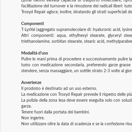
LysYal hanno elevata capacità di trasporto molecolare, ripr
facilitazione del turnover e la rimozione dei radicali liberi: t
Trosyd Repair agisce, inoltre, idratando gli strati superficiali d
Componenti
T-LysYal (aggregato supramolecolare di: hyaluronic acid, lysin
Altri componenti: aqua, ethylhexyl stearate, glyceryl stea
triethanolamine, sorbitan stearate, stearic acid, methylparabe
Modalità d'uso
Pulire le mani prima di procedere e successivamente pulire la f
tutto con medicazione secondaria, preferendo garze grasse p
stendere, senza massaggiare, un sottile strato 2-3 volte al gi
Avvertenze
Il prodotto è destinato ad un uso esterno.
La medicazione con Trosyd Repair prevede il rispetto delle pi
La pulizia della zona lesa deve essere eseguita solo con solu
garza.
Tenere fuori dalla portata dei bambini.
Non ingerire.
Non utilizzare oltre la data di scadenza e se la confezione ris