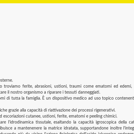
esterne.
io troviamo ferite, abrasioni, ustioni, traumi come ematomi ed edemi, s
re il nostro organismo a riparare i tessuti danneggiati.
tomi di tutta la famiglia. È un dispositivo medico ad uso topico contenen
e grazie alla capacità di riattivazione dei processi rigenerativi.
d escoriazioni cutanee, ustioni, ferite, ematomi e peeling chimici.
re l'idrodinamica tissutale, esaltando la capacità igroscopica della cat
uisce a mantenenere la matrice idratata, supportandone inoltre l'integrità