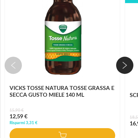
VICKS TOSSE NATURA TOSSE GRASSA E
SECCA GUSTO MIELE 140 ML
SC
15,90 €
Prezzo
12,59 €
18,5
speciale
Prez
Risparmi
3,31 €
16,
speci