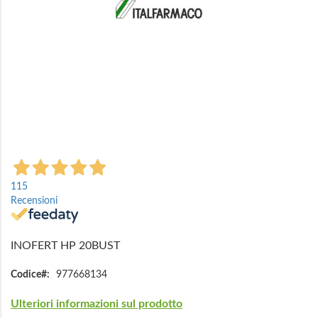
Vai
all'inizio
115
della
Recensioni
galleria
di
immagini
INOFERT HP 20BUST
Codice
977668134
Ulteriori informazioni sul prodotto