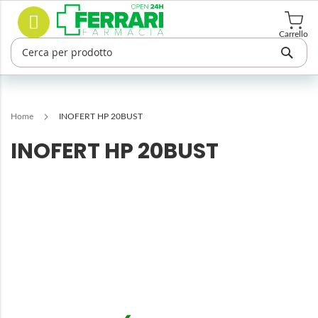
Salta
Cerca
al
contenuto
Carrello
Home
INOFERT HP 20BUST
INOFERT HP 20BUST
Vai
alla
fine
della
galleria
di
immagini