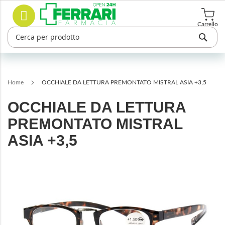
Salta
Cerca
al
contenuto
Carrello
Home
OCCHIALE DA LETTURA PREMONTATO MISTRAL ASIA +3,5
OCCHIALE DA LETTURA
PREMONTATO MISTRAL
ASIA +3,5
Vai
alla
fine
della
galleria
di
immagini