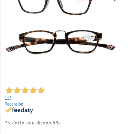
Vai
all'inizio
115
della
Recensioni
galleria
di
immagini
Prodotto non disponibile