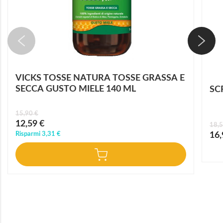
VICKS TOSSE NATURA TOSSE GRASSA E
SECCA GUSTO MIELE 140 ML
SC
15,90 €
Prezzo
12,59 €
18,5
speciale
Prez
Risparmi
3,31 €
16,
speci