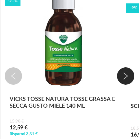
-21%
-9%
VICKS TOSSE NATURA TOSSE GRASSA E
SECCA GUSTO MIELE 140 ML
SC
15,90 €
Prezzo
12,59 €
18,5
speciale
Prez
Risparmi
3,31 €
16,
speci