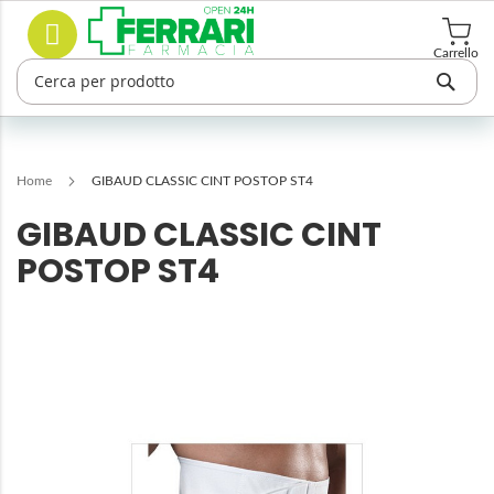
Salta
Cerca
al
contenuto
Carrello
Home
GIBAUD CLASSIC CINT POSTOP ST4
GIBAUD CLASSIC CINT
POSTOP ST4
Vai
alla
fine
della
galleria
di
immagini