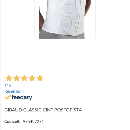
Vai
all'inizio
115
della
Recensioni
galleria
di
immagini
GIBAUD CLASSIC CINT POSTOP ST4
Codice
975427271