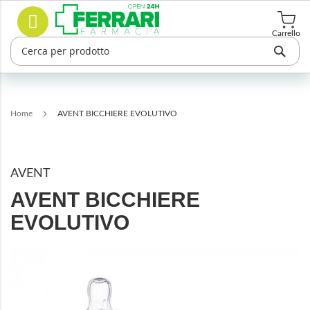
Salta
Cerca
al
contenuto
Carrello
Home
AVENT BICCHIERE EVOLUTIVO
AVENT
AVENT BICCHIERE
EVOLUTIVO
Vai
alla
fine
della
galleria