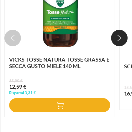
VICKS TOSSE NATURA TOSSE GRASSA E
SECCA GUSTO MIELE 140 ML
SC
15,90 €
Prezzo
12,59 €
18,5
speciale
Prez
Risparmi
3,31 €
16,
speci