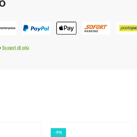
o
o
Scopri di più
-9%