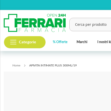
Salta
al
contenuto
Categorie
% Offerte
Marchi
I nostri k
Cerca
Home
APIVITA INTIMATE PLUS 300ML/19
Vai
alla
fine
della
galleria
di
immagini