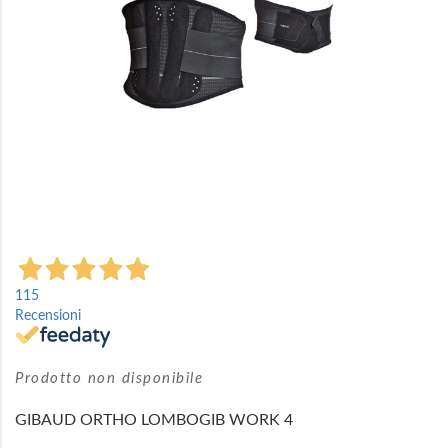
Vai
all'inizio
115
della
Recensioni
galleria
di
immagini
Prodotto non disponibile
GIBAUD ORTHO LOMBOGIB WORK 4