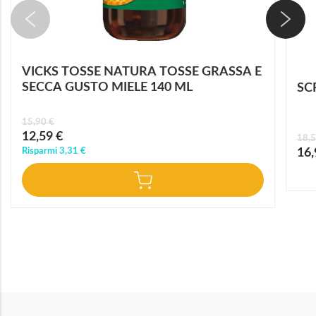
VICKS TOSSE NATURA TOSSE GRASSA E
SECCA GUSTO MIELE 140 ML
SC
15,90 €
Prezzo
12,59 €
18,5
speciale
Prez
Risparmi
3,31 €
16,
speci