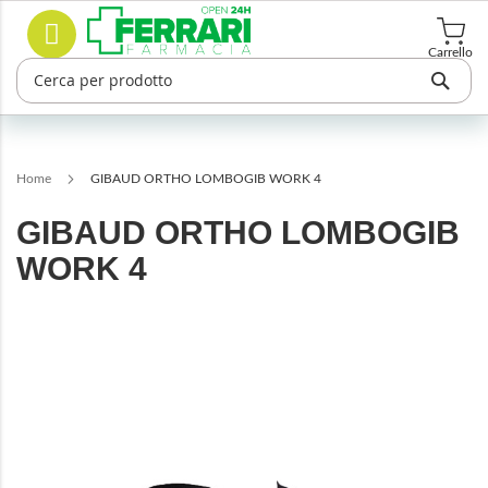
Salta
Cerca
al
contenuto
Carrello
Home
GIBAUD ORTHO LOMBOGIB WORK 4
GIBAUD ORTHO LOMBOGIB
WORK 4
Vai
alla
fine
della
galleria
di
immagini