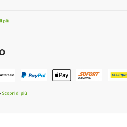
i più
o
o
Scopri di più