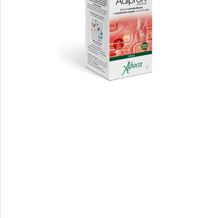
Vai
all'inizio
della
galleria
di
immagini