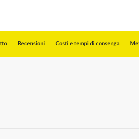
tto
Recensioni
Costi e tempi di consenga
Met