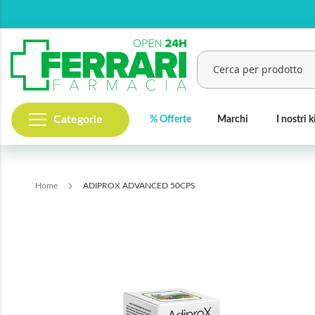
Salta
al
contenuto
Categorie
% Offerte
Marchi
I nostri k
Cerca
Home
ADIPROX ADVANCED 50CPS
Vai
alla
fine
della
galleria
di
immagini