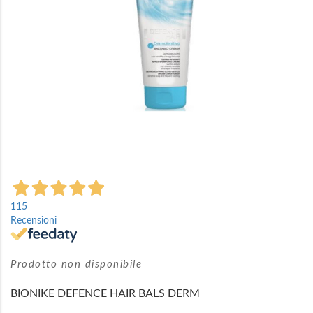
Vai
all'inizio
115
della
Recensioni
galleria
di
immagini
Prodotto non disponibile
BIONIKE DEFENCE HAIR BALS DERM