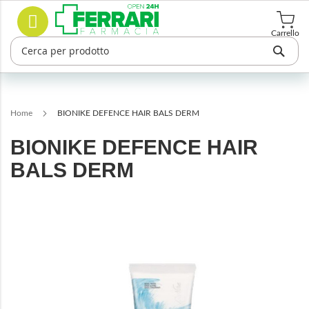
Salta
Cerca
al
contenuto
Carrello
Home
BIONIKE DEFENCE HAIR BALS DERM
BIONIKE DEFENCE HAIR
BALS DERM
Vai
alla
fine
della
galleria
di
immagini