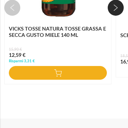
VICKS TOSSE NATURA TOSSE GRASSA E
SECCA GUSTO MIELE 140 ML
SC
15,90 €
Prezzo
12,59 €
18,5
speciale
Prez
Risparmi
3,31 €
16,
speci