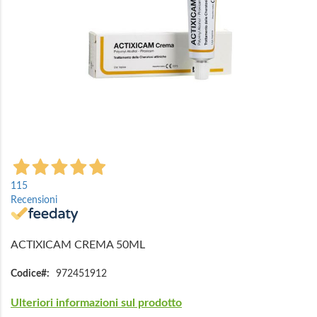
Vai
all'inizio
115
della
Recensioni
galleria
di
immagini
ACTIXICAM CREMA 50ML
Codice
972451912
Ulteriori informazioni sul prodotto