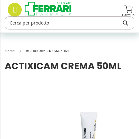
Salta
Cerca
al
contenuto
Carrello
Home
ACTIXICAM CREMA 50ML
ACTIXICAM CREMA 50ML
Vai
alla
fine
della
galleria
di
immagini