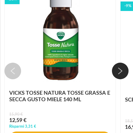
-9%
VICKS TOSSE NATURA TOSSE GRASSA E
SECCA GUSTO MIELE 140 ML
SC
15,90 €
Prezzo
12,59 €
18,5
speciale
Prez
Risparmi
3,31 €
16,
speci