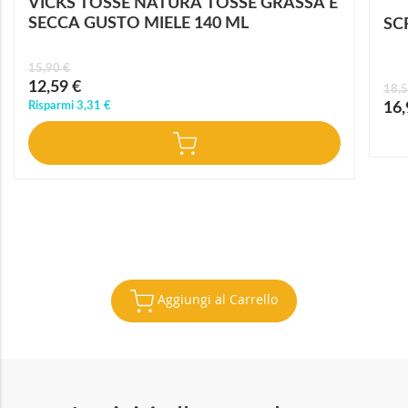
VICKS TOSSE NATURA TOSSE GRASSA E
SECCA GUSTO MIELE 140 ML
SC
15,90 €
Prezzo
12,59 €
18,5
speciale
Prez
Risparmi
3,31 €
16,
speci
Aggiungi al Carrello