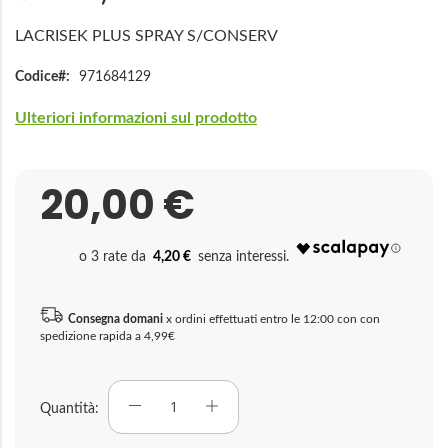
immagini
LACRISEK PLUS SPRAY S/CONSERV
Codice
971684129
Ulteriori informazioni sul prodotto
20,00 €
4,20 €
Consegna domani
x ordini effettuati entro le 12:00 con con
spedizione rapida a 4,99€
Quantità