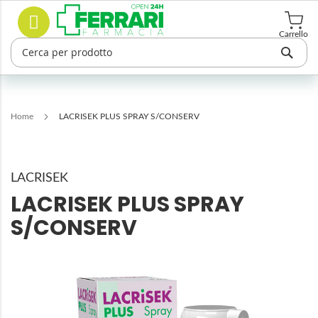
Salta
Cerca
al
contenuto
Carrello
Home
LACRISEK PLUS SPRAY S/CONSERV
LACRISEK
LACRISEK PLUS SPRAY
S/CONSERV
Vai
alla
fine
della
galleria