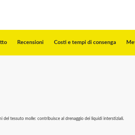
tto
Recensioni
Costi e tempi di consenga
Met
el tessuto molle: contribuisce al drenaggio dei liquidi interstiziali.