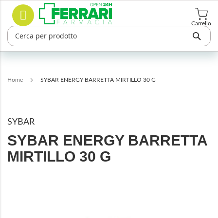
Salta
Cerca
al
contenuto
Carrello
Home
SYBAR ENERGY BARRETTA MIRTILLO 30 G
SYBAR
SYBAR ENERGY BARRETTA
MIRTILLO 30 G
Vai
alla
fine
della
galleria