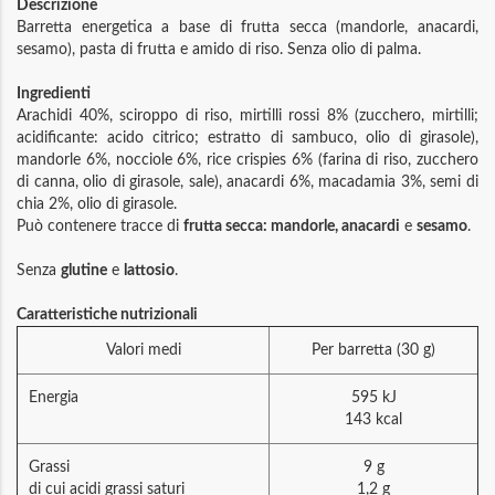
Descrizione
Barretta energetica a base di frutta secca (mandorle, anacardi,
sesamo), pasta di frutta e amido di riso. Senza olio di palma.
Ingredienti
Arachidi 40%, sciroppo di riso, mirtilli rossi 8% (zucchero, mirtilli;
acidificante: acido citrico; estratto di sambuco, olio di girasole),
mandorle 6%, nocciole 6%, rice crispies 6% (farina di riso, zucchero
di canna, olio di girasole, sale), anacardi 6%, macadamia 3%, semi di
chia 2%, olio di girasole.
Può contenere tracce di
frutta secca: mandorle, anacardi
e
sesamo
.
Senza
glutine
e
lattosio
.
Caratteristiche nutrizionali
Valori medi
Per barretta (30 g)
Energia
595 kJ
143 kcal
Grassi
9 g
di cui acidi grassi saturi
1,2 g