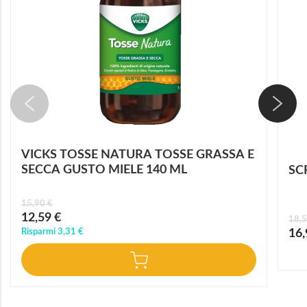
VICKS TOSSE NATURA TOSSE GRASSA E
SECCA GUSTO MIELE 140 ML
SC
15,90 €
Prezzo
12,59 €
18,5
speciale
Prez
Risparmi
3,31 €
16,
speci