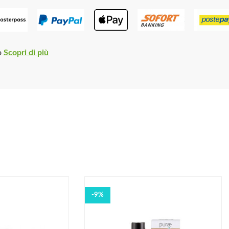
o
Scopri di più
-9%