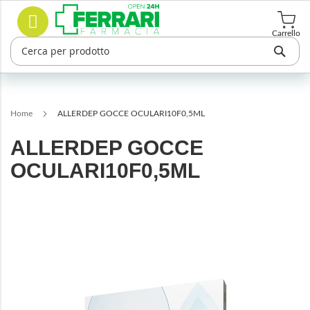
Salta
Cerca
al
contenuto
Carrello
Home
ALLERDEP GOCCE OCULARI10F0,5ML
ALLERDEP GOCCE
OCULARI10F0,5ML
Vai
alla
fine
della
galleria
di
immagini