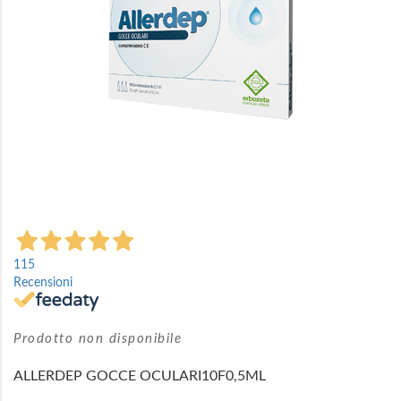
Vai
all'inizio
115
della
Recensioni
galleria
di
immagini
Prodotto non disponibile
ALLERDEP GOCCE OCULARI10F0,5ML