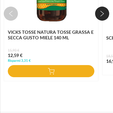
VICKS TOSSE NATURA TOSSE GRASSA E
SECCA GUSTO MIELE 140 ML
SC
15,90 €
Prezzo
12,59 €
18,5
speciale
Prez
Risparmi
3,31 €
16,
speci