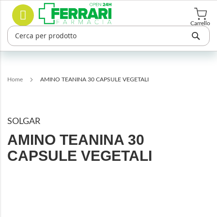
Salta
Cerca
al
contenuto
Carrello
Home
AMINO TEANINA 30 CAPSULE VEGETALI
SOLGAR
AMINO TEANINA 30
CAPSULE VEGETALI
Vai
alla
fine
della
galleria