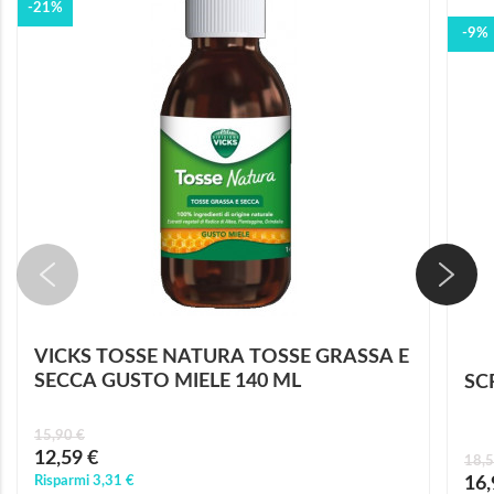
-21%
-9%
VICKS TOSSE NATURA TOSSE GRASSA E
SECCA GUSTO MIELE 140 ML
SC
15,90 €
Prezzo
12,59 €
18,5
speciale
Prez
Risparmi
3,31 €
16,
speci