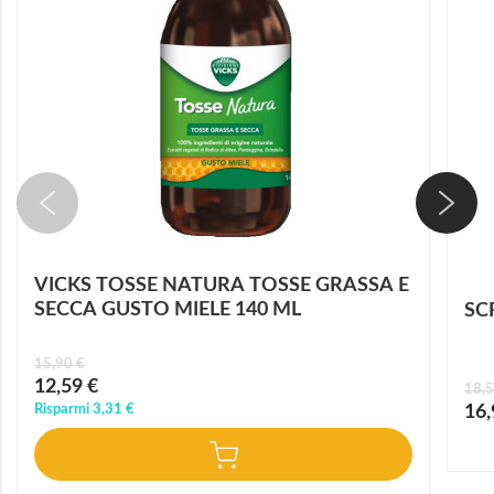
VICKS TOSSE NATURA TOSSE GRASSA E
SECCA GUSTO MIELE 140 ML
SC
15,90 €
Prezzo
12,59 €
18,5
speciale
Prez
Risparmi
3,31 €
16,
speci