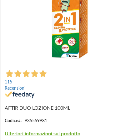
Vai
all'inizio
115
della
Recensioni
galleria
di
immagini
AFTIR DUO LOZIONE 100ML
Codice
935559981
Ulteriori informazioni sul prodotto