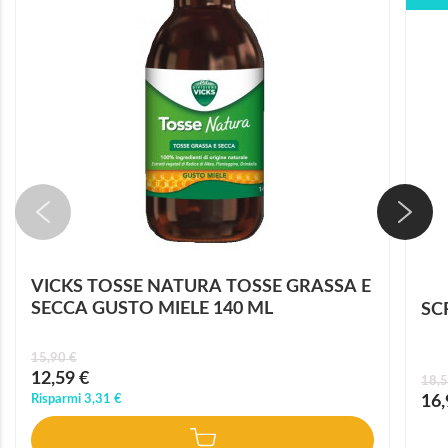
VICKS TOSSE NATURA TOSSE GRASSA E
SECCA GUSTO MIELE 140 ML
SC
15,90 €
Prezzo
12,59 €
18,5
speciale
Prez
Risparmi
3,31 €
16,
speci