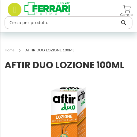
Salta
Cerca
al
contenuto
Carrello
Home
AFTIR DUO LOZIONE 100ML
AFTIR DUO LOZIONE 100ML
Vai
alla
fine
della
galleria
di
immagini