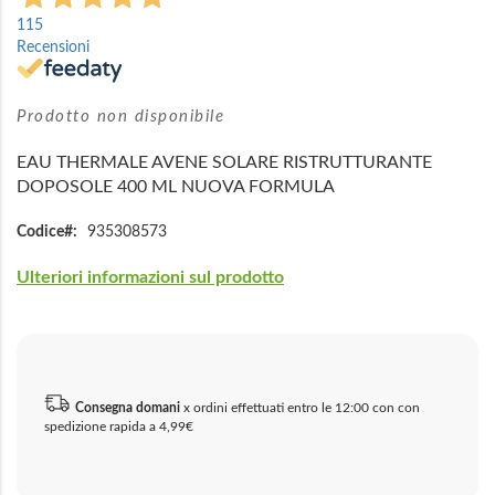
all'inizio
115
della
Recensioni
galleria
di
immagini
Prodotto non disponibile
EAU THERMALE AVENE SOLARE RISTRUTTURANTE
DOPOSOLE 400 ML NUOVA FORMULA
Codice
935308573
Ulteriori informazioni sul prodotto
Consegna domani
x ordini effettuati entro le 12:00 con con
spedizione rapida a 4,99€