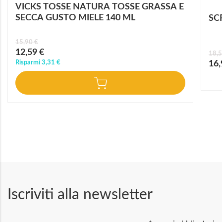
VICKS TOSSE NATURA TOSSE GRASSA E
SECCA GUSTO MIELE 140 ML
SC
15,90 €
Prezzo
12,59 €
18,5
speciale
Prez
Risparmi
3,31 €
16,
speci
Iscriviti alla newsletter