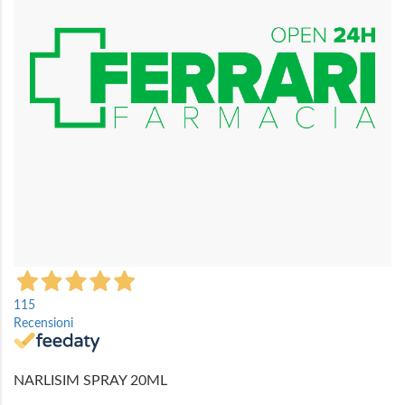
immagini
Vai
all'inizio
115
della
Recensioni
galleria
di
immagini
NARLISIM SPRAY 20ML