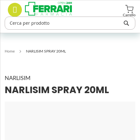
Salta
Cerca
al
contenuto
Carrello
Home
NARLISIM SPRAY 20ML
NARLISIM
NARLISIM SPRAY 20ML
Vai
alla
fine
della
galleria
di