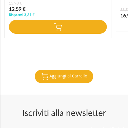
15,90 €
Prezzo
12,59 €
18,5
speciale
Prez
Risparmi
3,31 €
16,
speci
Aggiungi al Carrello
Iscriviti alla newsletter