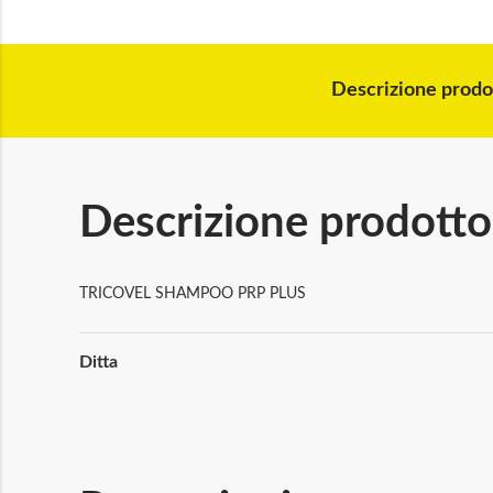
all'inizio
della
galleria
di
Descrizione prodo
immagini
Descrizione prodotto
TRICOVEL SHAMPOO PRP PLUS
Maggiori
Ditta
Informazioni