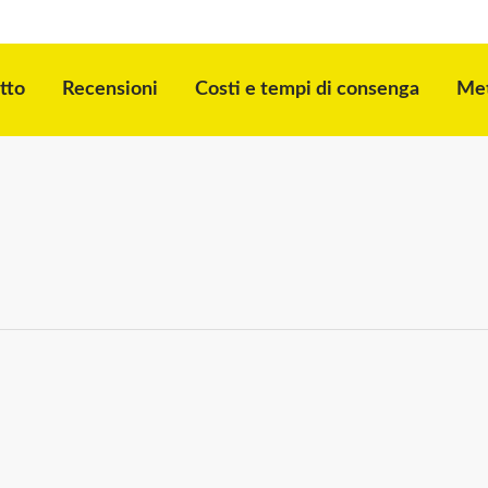
tto
Recensioni
Costi e tempi di consenga
Met