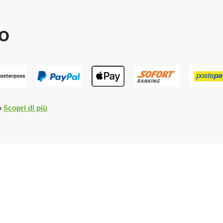
o
o
Scopri di più