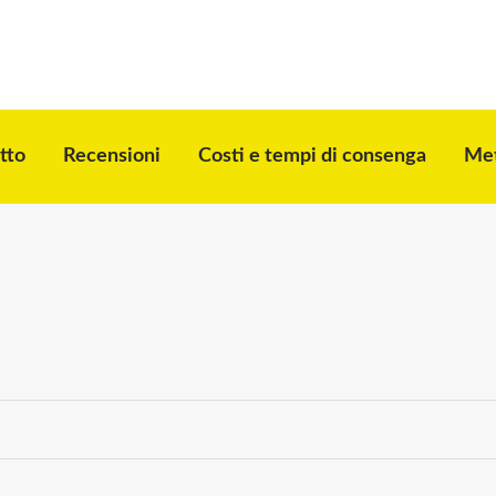
tto
Recensioni
Costi e tempi di consenga
Met