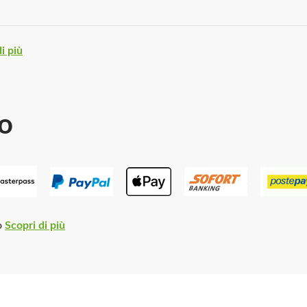
i più
o
o
Scopri di più