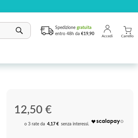
Spedizione
gratuita
entro 48h da
€19,90
Carrello
Cerca
12,50 €
4,17 €