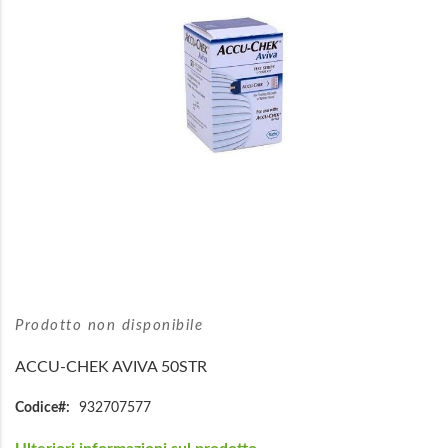
immagini
Vai
all'inizio
Prodotto non disponibile
della
galleria
ACCU-CHEK AVIVA 50STR
di
immagini
Codice
932707577