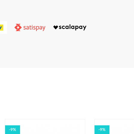
-9%
-9%