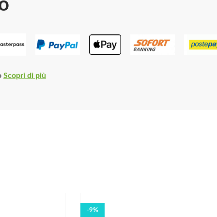
o
o
Scopri di più
-9%