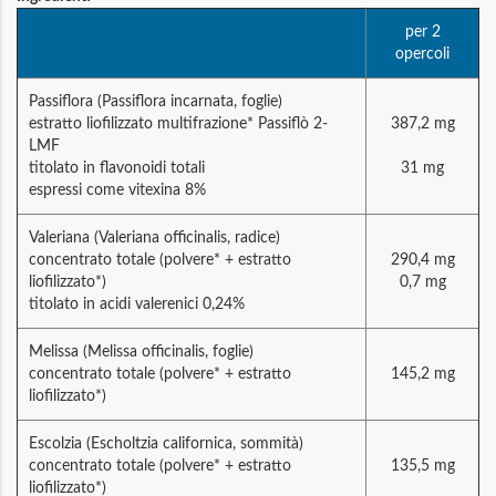
per 2
opercoli
Passiflora (Passiflora incarnata, foglie)
estratto liofilizzato multifrazione* Passiflò 2-
387,2 mg
LMF
titolato in flavonoidi totali
31 mg
espressi come vitexina 8%
Valeriana (Valeriana officinalis, radice)
concentrato totale (polvere* + estratto
290,4 mg
liofilizzato*)
0,7 mg
titolato in acidi valerenici 0,24%
Melissa (Melissa officinalis, foglie)
concentrato totale (polvere* + estratto
145,2 mg
liofilizzato*)
Escolzia (Escholtzia californica, sommità)
concentrato totale (polvere* + estratto
135,5 mg
liofilizzato*)