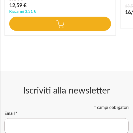
Prezzo
12,59 €
18,5
speciale
Prez
Risparmi
3,31 €
16,
speci
Iscriviti alla newsletter
*
campi obbligatori
Email
*