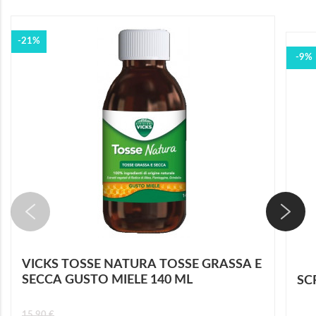
-21%
-9%
VICKS TOSSE NATURA TOSSE GRASSA E
SECCA GUSTO MIELE 140 ML
SC
15,90 €