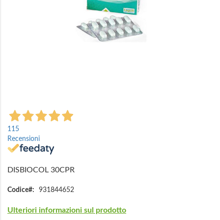
Vai
all'inizio
115
della
Recensioni
galleria
di
immagini
DISBIOCOL 30CPR
Codice
931844652
Ulteriori informazioni sul prodotto