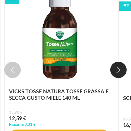
-9%
VICKS TOSSE NATURA TOSSE GRASSA E
SECCA GUSTO MIELE 140 ML
SC
15,90 €
Prezzo
12,59 €
18,5
speciale
Prez
Risparmi
3,31 €
16,
speci