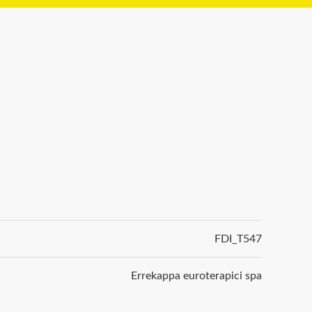
FDI_T547
Errekappa euroterapici spa