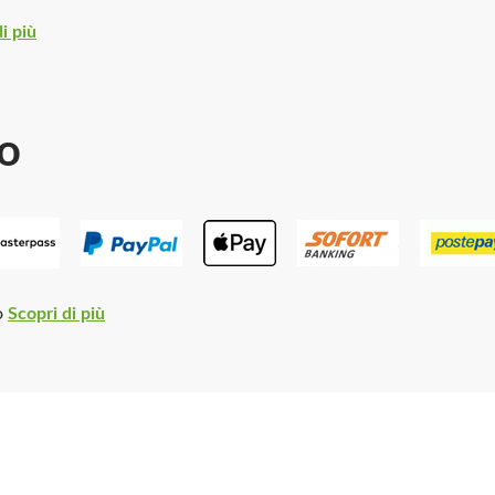
i più
o
o
Scopri di più