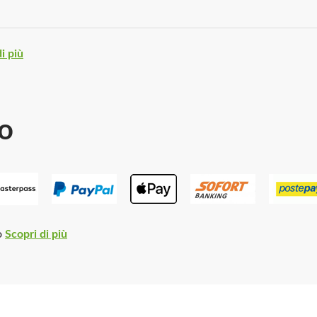
i più
o
o
Scopri di più