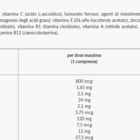
 vitamina C (acido L-ascorbico), fumorato ferroso; agenti di rivestimento:
di magnesio degli acidi grassi; vitamina E (DL-alfo-tocoferolo acetato), zi
ridrato), vitamina B1 (tiamina cloridrato), vitamina A (retinile acetato)
vitamina B12 (cianocobolamìna).
per dose massima
(1 compressa)
800 mcg
1,65 mg
2,1 mg
24 mg
2,1 mg
3,75 mcg
120 mg
7,5 mcg
12 mg
37,5 mcg