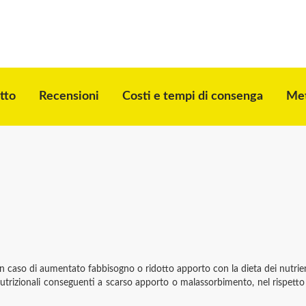
tto
Recensioni
Costi e tempi di consenga
Met
n caso di aumentato fabbisogno o ridotto apporto con la dieta dei nutrien
rizionali conseguenti a scarso apporto o malassorbimento, nel rispetto del