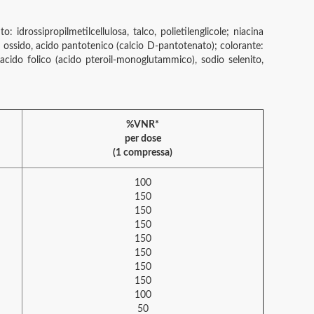
 idrossipropilmetilcellulosa, talco, polietilenglicole; niacina
nco ossido, acido pantotenico (calcio D-pantotenato); colorante:
, acido folico (acido pteroil-monoglutammico), sodio selenito,
%VNR*
per dose
(1 compressa)
100
150
150
150
150
150
150
150
100
50