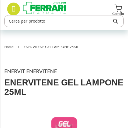
Salta
Cerca
al
contenuto
Carrello
Home
ENERVITENE GEL LAMPONE 25ML
ENERVIT ENERVITENE
ENERVITENE GEL LAMPONE
25ML
Vai
alla
fine
della
galleria