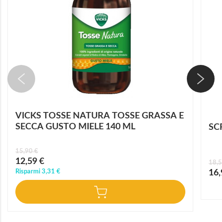
VICKS TOSSE NATURA TOSSE GRASSA E
SECCA GUSTO MIELE 140 ML
SC
15,90 €
Prezzo
12,59 €
18,5
speciale
Prez
Risparmi
3,31 €
16,
speci