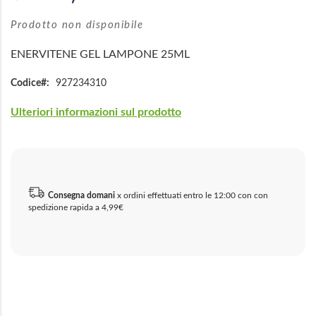
immagini
Prodotto non disponibile
ENERVITENE GEL LAMPONE 25ML
Codice
927234310
Ulteriori informazioni sul prodotto
Consegna domani
x ordini effettuati entro le 12:00 con con
spedizione rapida a 4,99€