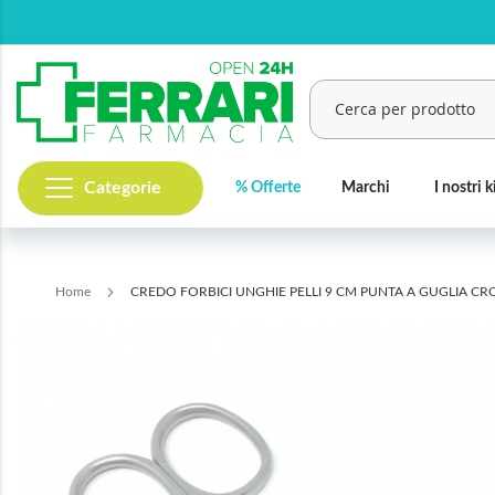
Salta
al
contenuto
Categorie
% Offerte
Marchi
I nostri k
Cerca
Home
CREDO FORBICI UNGHIE PELLI 9 CM PUNTA A GUGLIA CR
Vai
alla
fine
della
galleria
di
immagini