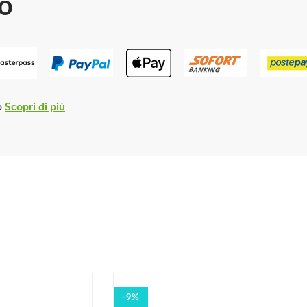
o
o
Scopri di più
-9%