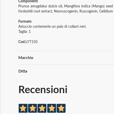
Componenti
Prunus amygdalus dulcis oil, Mangifera indica (Mango) seed but
forskohlii root extract, Neoruscogenin, Ruscogenin, Gelidium 
Formato
Astuccio contenente un paio di collant neri.
Taglia: 1
Cod.
LYT150
Maggiori
Marchio
Informazioni
Ditta
Recensioni