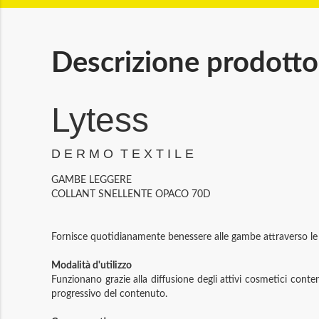
Descrizione prodotto
Lytess
D E R M O T E X T I L E
GAMBE LEGGERE
COLLANT SNELLENTE OPACO 70D
Fornisce quotidianamente benessere alle gambe attraverso le su
Modalità d'utilizzo
Funzionano grazie alla diffusione degli attivi cosmetici conte
progressivo del contenuto.