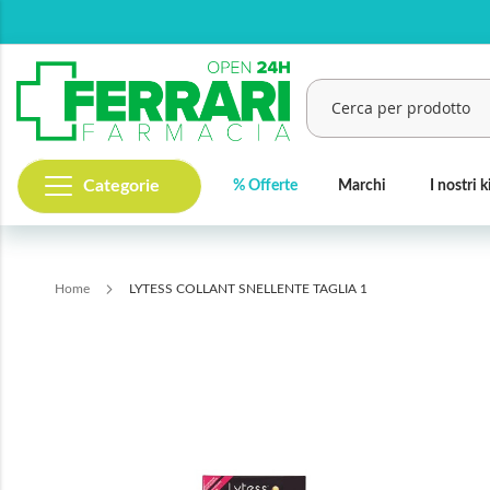
Salta
al
contenuto
Categorie
% Offerte
Marchi
I nostri k
Cerca
Home
LYTESS COLLANT SNELLENTE TAGLIA 1
Vai
alla
fine
della
galleria
di
immagini