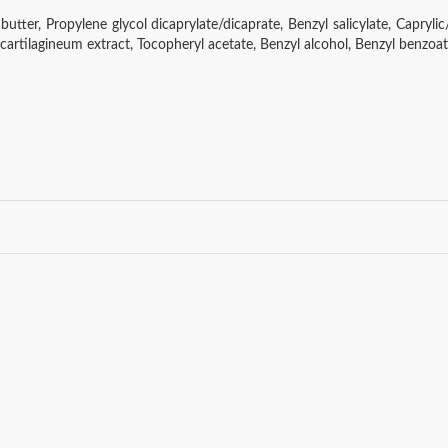
ter, Propylene glycol dicaprylate/dicaprate, Benzyl salicylate, Caprylic/Ca
cartilagineum extract, Tocopheryl acetate, Benzyl alcohol, Benzyl benzoat