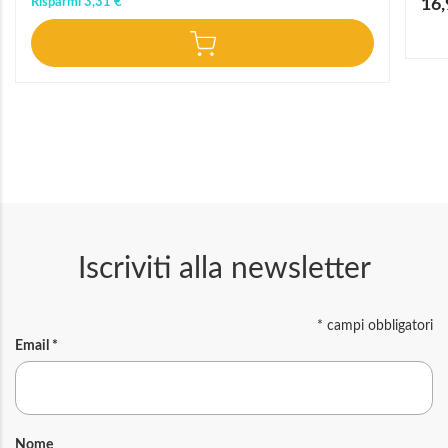
Risparmi
3,31 €
16,
speci
Iscriviti alla newsletter
*
campi obbligatori
Email
*
Nome