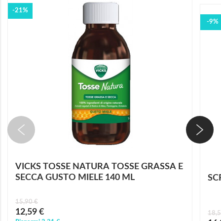
-21%
-9%
VICKS TOSSE NATURA TOSSE GRASSA E
SECCA GUSTO MIELE 140 ML
SC
15,90 €
Prezzo
12,59 €
18,5
speciale
Prez