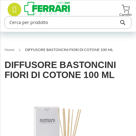
Salta
Cerca
al
contenuto
Carrello
Home
DIFFUSORE BASTONCINI FIORI DI COTONE 100 ML
DIFFUSORE BASTONCINI
FIORI DI COTONE 100 ML
Vai
alla
fine
della
galleria
di
immagini