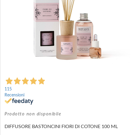
Vai
all'inizio
115
della
Recensioni
galleria
di
immagini
Prodotto non disponibile
DIFFUSORE BASTONCINI FIORI DI COTONE 100 ML