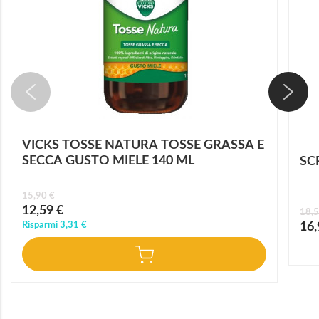
VICKS TOSSE NATURA TOSSE GRASSA E
SECCA GUSTO MIELE 140 ML
SC
15,90 €
Prezzo
12,59 €
18,5
speciale
Prez
Risparmi
3,31 €
16,
speci