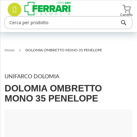
Salta
Cerca
al
contenuto
Carrello
Home
DOLOMIA OMBRETTO MONO 35 PENELOPE
UNIFARCO DOLOMIA
DOLOMIA OMBRETTO
MONO 35 PENELOPE
Vai
alla
fine
della
galleria