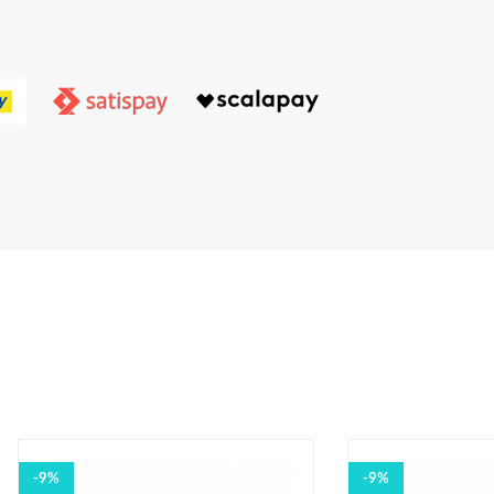
-9%
-9%