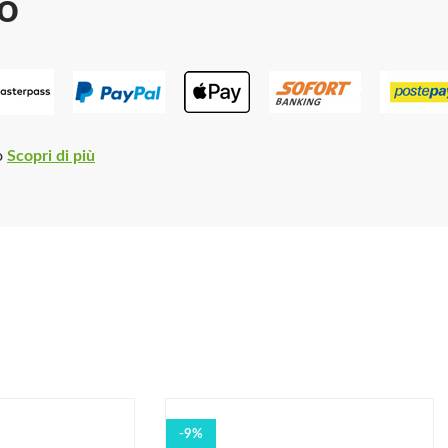
o
o
Scopri di più
-9%