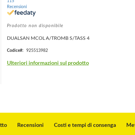
115
Recensioni
Prodotto non disponibile
DUALSAN MCOL A/TROMB S/TASS 4
Codice
925513982
Ulteriori informazioni sul prodotto
tto
Recensioni
Costi e tempi di consenga
Met