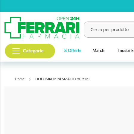
Salta
al
contenuto
Categorie
% Offerte
Marchi
I nostri k
Cerca
Home
DOLOMIA MINI SMALTO 50 5 ML
Vai
alla
fine
della
galleria
di
immagini