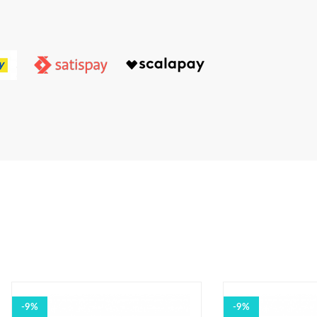
-9%
-9%