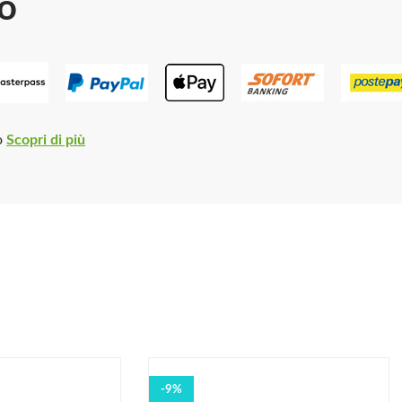
o
o
Scopri di più
-9%