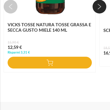
VICKS TOSSE NATURA TOSSE GRASSA E
SECCA GUSTO MIELE 140 ML
SC
15,90 €
Prezzo
12,59 €
18,5
speciale
Prez
Risparmi
3,31 €
16,
speci