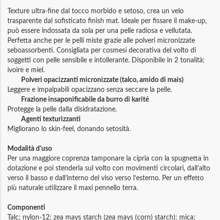
Texture ultra-fine dal tocco morbido e setoso, crea un velo
trasparente dal sofisticato finish mat. Ideale per fissare il make-up,
può essere indossata da sola per una pelle radiosa e vellutata.
Perfetta anche per le pelli miste grazie alle polveri micronizzate
seboassorbenti. Consigliata per cosmesi decorativa del volto di
soggetti con pelle sensibile e intollerante. Disponibile in 2 tonalità:
ivoire e miel.
Polveri opacizzanti micronizzate (talco, amido di mais)
Leggere e impalpabili opacizzano senza seccare la pelle.
Frazione insaponificabile da burro di karité
Protegge la pelle dalla disidratazione.
Agenti texturizzanti
Migliorano lo skin-feel, donando setosità.
Modalità d'uso
Per una maggiore coprenza tamponare la cipria con la spugnetta in
dotazione e poi stenderla sul volto con movimenti circolari, dall’alto
verso il basso e dall’interno del viso verso l’esterno. Per un effetto
più naturale utilizzare il maxi pennello terra.
Componenti
Talc; nylon-12; zea mays starch (zea mays (corn) starch); mica;