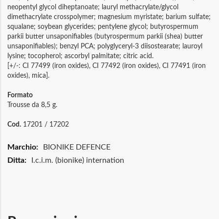
neopentyl glycol diheptanoate; lauryl methacrylate/glycol
dimethacrylate crosspolymer; magnesium myristate; barium sulfate;
squalane; soybean glycerides; pentylene glycol; butyrospermum
parkii butter unsaponifiables (butyrospermum parkii (shea) butter
unsaponifiables); benzyl PCA; polyglyceryl-3 diisostearate; lauroyl
lysine; tocopherol; ascorbyl palmitate; citric acid.
[+/-: CI 77499 (iron oxides), CI 77492 (iron oxides), CI 77491 (iron
oxides), mica].
Formato
Trousse da 8,5 g.
Cod.
17201 / 17202
Maggiori
BIONIKE DEFENCE
Informazioni
I.c.i.m. (bionike) internation