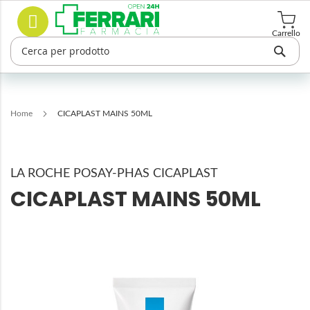
Salta
Cerca
al
contenuto
Carrello
Home
CICAPLAST MAINS 50ML
LA ROCHE POSAY-PHAS CICAPLAST
CICAPLAST MAINS 50ML
Vai
alla
fine
della
galleria
di