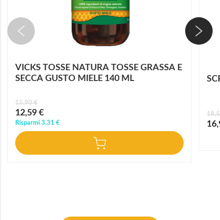
VICKS TOSSE NATURA TOSSE GRASSA E
SECCA GUSTO MIELE 140 ML
SC
15,90 €
Prezzo
12,59 €
18,5
speciale
Prez
Risparmi
3,31 €
16,
speci