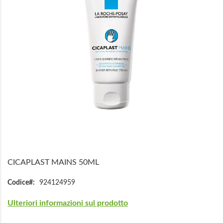
immagini
Vai
all'inizio
CICAPLAST MAINS 50ML
della
galleria
Codice
924124959
di
immagini
Ulteriori informazioni sul prodotto