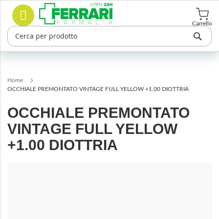
Salta
Cerca
al
contenuto
Carrello
Home
OCCHIALE PREMONTATO VINTAGE FULL YELLOW +1.00 DIOTTRIA
OCCHIALE PREMONTATO
VINTAGE FULL YELLOW
+1.00 DIOTTRIA
Vai
alla
fine
della
galleria
di