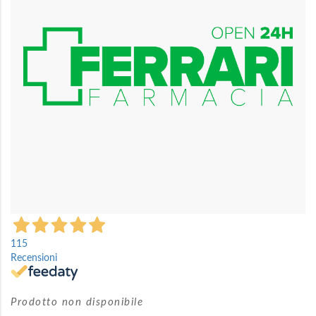
immagini
Vai
all'inizio
115
della
Recensioni
galleria
di
immagini
Prodotto non disponibile