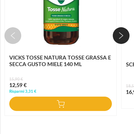
VICKS TOSSE NATURA TOSSE GRASSA E
SECCA GUSTO MIELE 140 ML
SC
15,90 €
Prezzo
12,59 €
18,5
speciale
Prez
Risparmi
3,31 €
16,
speci