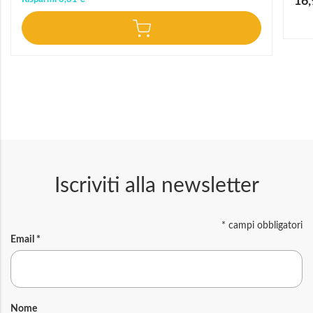
16,
speci
Iscriviti alla newsletter
*
campi obbligatori
Email
*
Nome