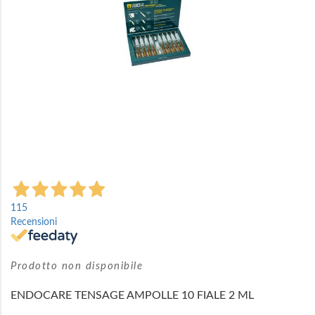
Vai
all'inizio
115
della
Recensioni
galleria
di
immagini
Prodotto non disponibile
ENDOCARE TENSAGE AMPOLLE 10 FIALE 2 ML