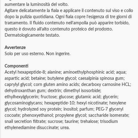
aumentare la luminosità del volto.
Agitare delicatamente la fiala e applicare il contenuto sul viso e collo
dopo la pulizia quotidiana. Ogni fiala copre l’esigenza di tre giorni di
trattamento. Il fluido contenuto nell’ampolla può apparire torbido,
questo è dovuto all’alto contenuto proteico del prodotto.
Dermatologicamente testato.
Avvertenze
Solo per uso esterno. Non ingerire.
Componenti
Acetyl hexapeptide-8; alanine; aminoethylphosphinic acid; aqua;
aspartic acid; betaine; butylene glycol; caesalpinia spinosa gum;
caprylyl glycol; corn gluten amino acids; decarboxy carnosine HCL;
dehydroxanthan gum; dextrin; dimethyl isosorbide;
ethylhexylglycerin; fructose; glucose; glutamic acid; glycerin;
glycosaminoglycans; hexapeptide-10; hexyl nicotinate; hexylene
glycol; hydrolyzed soy protein; inositol; parfum; PEG-7 glyceryl
cocoate; phenoxyethanol; propylene glycol; saccharide isomerate;
snail secretion filtrate; sucrose; taurine; trehalose; trisodium
ethylenediamine disuccinate; urea.