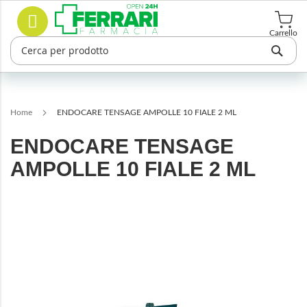
Salta
Cerca
al
contenuto
Carrello
Home
ENDOCARE TENSAGE AMPOLLE 10 FIALE 2 ML
ENDOCARE TENSAGE
AMPOLLE 10 FIALE 2 ML
Vai
alla
fine
della
galleria
di
immagini