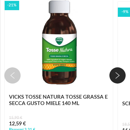
-21%
-9%
VICKS TOSSE NATURA TOSSE GRASSA E
SECCA GUSTO MIELE 140 ML
SC
15,90 €
Prezzo
12,59 €
18,5
speciale
Prez
Risparmi
3,31 €