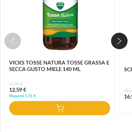
VICKS TOSSE NATURA TOSSE GRASSA E
SECCA GUSTO MIELE 140 ML
SC
15,90 €
Prezzo
12,59 €
18,5
speciale
Prez
Risparmi
3,31 €
16,
speci