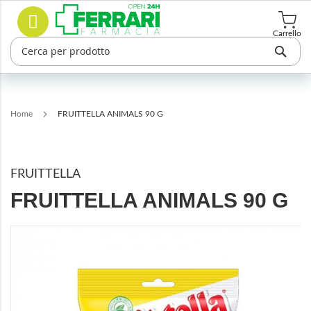
Salta
Cerca
al
contenuto
Carrello
Home
FRUITTELLA ANIMALS 90 G
FRUITTELLA
FRUITTELLA ANIMALS 90 G
Vai
alla
fine
della
galleria
di